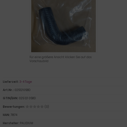
Für eine größere Ansicht klicken Sie auf das
Vorschaubild
Lieferzeit:
3-4 Tage
Art.Nr.:
025121058D
GTIN/EAN:
025 121 058D
Bewertungen:
(0)
HAN:
71874
Hersteller:
PALIDIUM