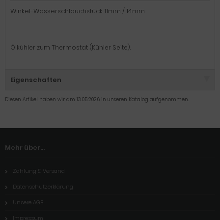
Winkel-Wasserschlauchstück 11mm / 14mm
Ölkühler zum Thermostat (Kühler Seite).
Eigenschaften
Diesen Artikel haben wir am 13.05.2026 in unseren Katalog aufgenommen.
Mehr über...
Zahlung & Versand
Datenschutzerklärung
Unsere AGB
Impressum