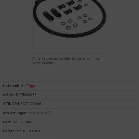
Für eine größere Ansicht klicken Sie auf das
Vorschaubild
Lieferzeit:
3-4 Tage
Art.Nr.:
54271026066
GTIN/EAN:
54271026066
Bewertungen:
(0)
HAN:
54271026066
Hersteller:
HERTH + BUSS