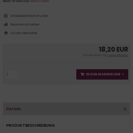
Mehr Artikel von:
HERTH + BUSS
Artikeldatenblatt drucken
Rezension schreiben
18,20 EUR
inkl. 19 % MwSt. zzgl.
Versandkosten
IN DEN WARENKORB
Details
PRODUKTBESCHREIBUNG