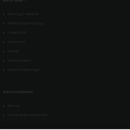
Mehr über...
Zahlung & Versand
Datenschutzerklärung
Unsere AGB
Impressum
Kontakt
Widerrufsrecht
Cookie Einstellungen
Informationen
Sitemap
Online Widerrufsformular