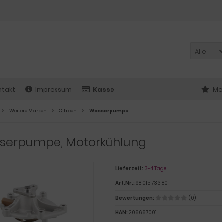
Alle
ntakt
Impressum
Kasse
Me
Weitere Marken
Citroen
Wasserpumpe
serpumpe, Motorkühlung
Lieferzeit:
3-4 Tage
Art.Nr.:
98 015 733 80
Bewertungen:
(0)
HAN:
206667001