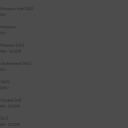
II Picasso Van (DD)
013 -
I Picasso
013 -
I Picasso (UD)
006 - 12.2015
II Stufenheck (NC)
013 -
I (NC)
2009 -
I Coupe (LA)
004 - 12.2013
 (LC)
004 - 12.2014