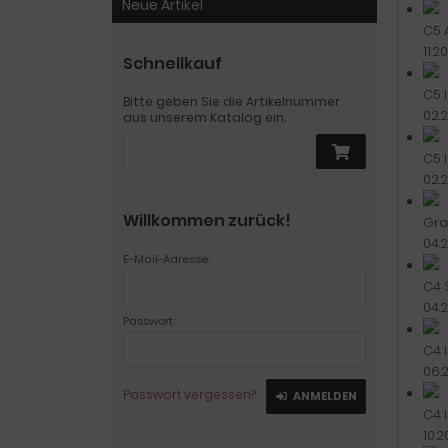
Neue Artikel
C5 A
11.2
Schnellkauf
C5 I
Bitte geben Sie die Artikelnummer
02.2
aus unserem Katalog ein.
C5 I
02.2
Willkommen zurück!
Gra
04.2
E-Mail-Adresse:
C4 
04.2
Passwort:
C4 
06.2
Passwort vergessen?
ANMELDEN
C4 
10.2