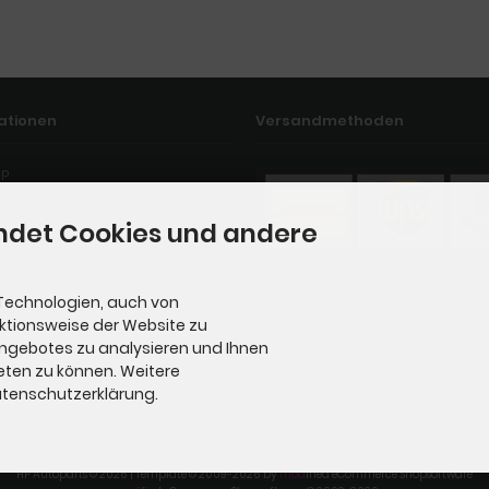
ationen
Versandmethoden
ap
 Widerrufsformular
ndet Cookies und andere
Technologien, auch von
nktionsweise der Website zu
Angebotes zu analysieren und Ihnen
eten zu können. Weitere
Datenschutzerklärung.
HP Autoparts © 2026 | Template © 2009-2026 by
mod
ified eCommerce Shopsoftware