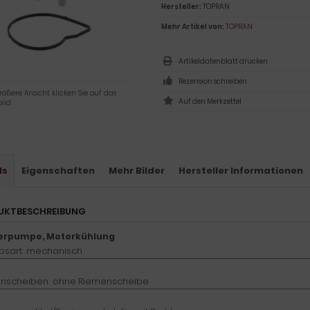
Hersteller:
TOPRAN
Mehr Artikel von:
TOPRAN
Artikeldatenblatt drucken
Rezension schreiben
rößere Ansicht klicken Sie auf das
ild
ls
Eigenschaften
Mehr Bilder
Hersteller Informationen
UKTBESCHREIBUNG
erpumpe, Motorkühlung
ebsart mechanisch
nscheiben ohne Riemenscheibe