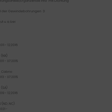
zungsartikel/Ergänzende Info mit Dichtung
l der Gewindebohrungen 3
t u. a. bei
5
011 - 12.2016
 (NX)
011 - 07.2015
 Cabrio
013 - 07.2015
 (SA)
009 - 12.2016
X (ND, NC)
021 -