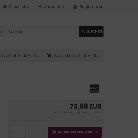
Startseite
Anmelden
Registrieren
SUCHEN
rkzettel
0
Artikel
Warenkorb
0
Artikel
73,88 EUR
inkl. 19 % MwSt. zzgl.
Versandkosten
IN DEN WARENKORB