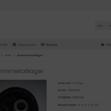
Alle
ntakt
Impressum
Kasse
Me
Audi
Gummimetalllager
mimetalllager
Lieferzeit:
3-4 Tage
Art.Nr.:
171399113D
GTIN/EAN:
171199214D
Bewertungen:
(0)