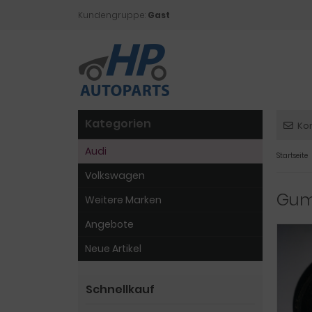
Kundengruppe:
Gast
Kategorien
Ko
Audi
Startseite
Volkswagen
Gum
Weitere Marken
Angebote
Neue Artikel
Schnellkauf