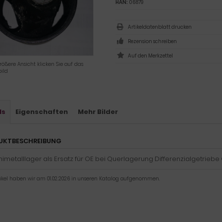
HAN:
06879
Artikeldatenblatt drucken
Rezension schreiben
rößere Ansicht klicken Sie auf das
ild
ls
Eigenschaften
Mehr Bilder
UKTBESCHREIBUNG
etalllager als Ersatz für OE bei Querlagerung Differenzialgetriebe 
tikel haben wir am 01.02.2026 in unseren Katalog aufgenommen.