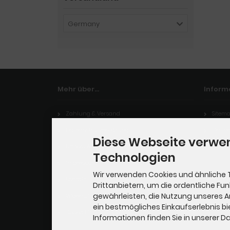
Germany
Mehr über...
Inform
Zahlung & Versand
Sitem
Datenschutzerklärung
Online
Diese Webseite verwe
Unsere AGB
Technologien
Impressum
Wir verwenden Cookies und ähnliche 
Kontakt
Drittanbietern, um die ordentliche Fu
gewährleisten, die Nutzung unseres 
Widerrufsrecht
ein bestmögliches Einkaufserlebnis bi
Cookie Einstellungen
Informationen finden Sie in unserer 