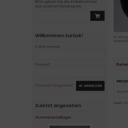
Bitte geben Sie die Artikelnummer
aus unserem Katalog ein.
Willkommen zurück!
Für eine g
Vorschaub
E-Mail-Adresse:
Detai
Passwort:
PROD
Passwort vergessen?
ANMELDEN
Gummim
Diesen Ar
Zuletzt angesehen
Gummimetalllager