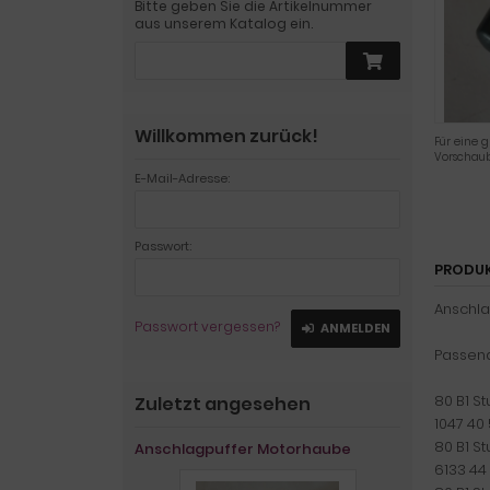
Bitte geben Sie die Artikelnummer
aus unserem Katalog ein.
Willkommen zurück!
Für eine g
Vorschaub
E-Mail-Adresse:
Passwort:
PRODU
Anschl
Passwort vergessen?
ANMELDEN
Passend 
80 B1 St
Zuletzt angesehen
1047 40
80 B1 St
Anschlagpuffer Motorhaube
6133 44