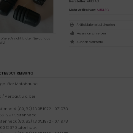
Hersteller:
AUDI AG
Mehr Artikel von:
AUDI AG
Artikeldatenblatt drucken
Rezension schreiben
rößere Ansicht klicken Sie auf das
ild
KTBESCHREIBUNG
agpuffer Motohaube
/ Verbaut u. a. bei
ufenheck (80, 82) 1.3 05.1972 - 07.1978
 55 1297 Stufenheck
ufenheck (80, 82) 1.3 05.1972 - 07.1978
 60 1297 Stufenheck