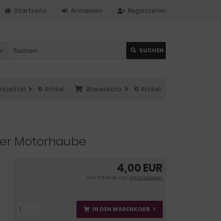
Startseite
Anmelden
Registrieren
SUCHEN
rkzettel
0
Artikel
Warenkorb
0
Artikel
ffer Motorhaube
4,00 EUR
inkl. 19 % MwSt. zzgl.
Versandkosten
IN DEN WARENKORB