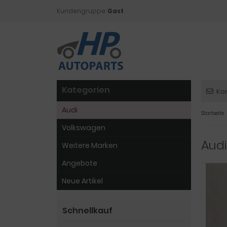
Kundengruppe:
Gast
Kategorien
Ko
Audi
Startseite
Volkswagen
Audi
Weitere Marken
Angebote
Neue Artikel
Schnellkauf