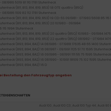
- 08.1986 5019 81 110 1781 Stufenheck
ufenheck (811, 813, 814, 819, 853) 1.8 GTE quattro (85Q)
- 08.1986 1109 82 112 1781 Stufenheck
ufenheck (811, 813, 814, 819, 853) 1.9 CD-5S 09.1981 - 07.1983 5608 85 115
ufenheck (811, 813, 814, 819, 853) 2.0 10.1983 - 09.1984
5 115 1994 Stufenheck
ufenheck (811, 813, 814, 819, 853) 2.0 quattro (85Q) 10.1983 - 09.1984 147
ufenheck (811, 813, 814, 819, 853) 2.2 quattro (85Q) 08.1982 - 07.1984 14
tufenheck (893, 894, 8A2) 1.4 08.1986 - 07.1988 17635 48 65 1400 Stufen
ufenheck (893, 894, 8A2) 1.6 08.1987 - 09.1991 1125 51 70 1595 Stufenhec
ufenheck (893, 894, 8A2) 1.6 09.1986 - 08.1991 1111 55 75 1595 Stufenheck
ufenheck (893, 894, 8A2) 1.6 08.1990 - 10.1991 18109 75 102 1595 Stufenh
ufenheck (893, 894, 8A2) 1.6 D
bei Bestellung den Fahrzeugtyp angeben
.
KTEIGENSCHAFTEN
Audi 100
,
Audi 100 C3
,
Audi 100 Typ 44
,
Audi 80 B