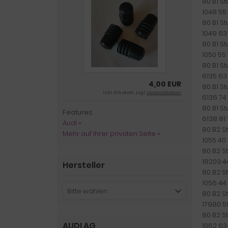
80 B1 St
1048 55
80 B1 St
1049 63
80 B1 St
1050 55
80 B1 St
6135 63
4,00 EUR
80 B1 St
inkl. 19 % MwSt. zzgl.
Versandkosten
6136 74
80 B1 St
Features:
6138 81
Audi »
80 B2 St
Mehr auf Ihrer privaten Seite »
1055 40
80 B2 St
18203 4
Hersteller
80 B2 St
1056 44
Bitte wählen
80 B2 St
17980 5
80 B2 St
AUDI AG
1062 63