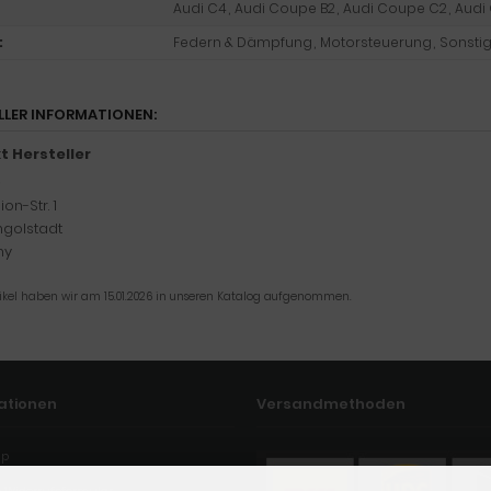
Audi C4
,
Audi Coupe B2
,
Audi Coupe C2
,
Audi
:
Federn & Dämpfung
,
Motorsteuerung
,
Sonsti
LLER INFORMATIONEN:
t Hersteller
G
on-Str. 1
ngolstadt
ny
tikel haben wir am 15.01.2026 in unseren Katalog aufgenommen.
ationen
Versandmethoden
ap