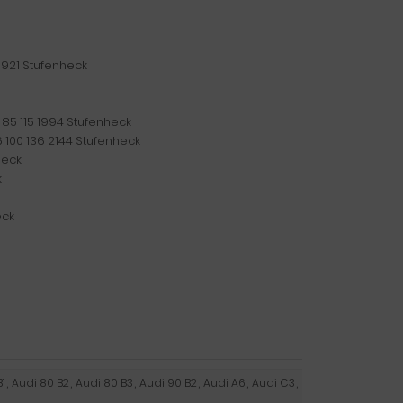
 1921 Stufenheck
5 85 115 1994 Stufenheck
76 100 136 2144 Stufenheck
heck
k
eck
1
,
Audi 80 B2
,
Audi 80 B3
,
Audi 90 B2
,
Audi A6
,
Audi C3
,