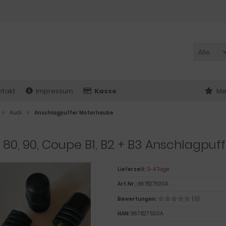
Alle
ntakt
Impressum
Kasse
Me
Audi
Anschlagpuffer Motorhaube
 80, 90, Coupe B1, B2 + B3 Anschlagpu
Lieferzeit:
3-4 Tage
Art.Nr.:
867827500A
Bewertungen:
(0)
HAN:
867 827 500A