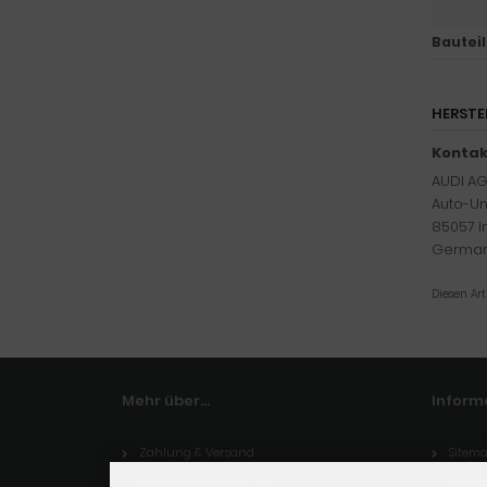
Bauteil
HERSTE
Kontak
AUDI A
Auto-Uni
85057 I
Germa
Diesen Ar
Mehr über...
Inform
Zahlung & Versand
Sitem